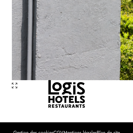
Privatisation
Le Clos Jeannon
2 Rue Saint Fiacre
54600 Villers-lès-Nancy
+33 3 83 40 30 30
Gestion des cookies
CGV
Mentions légales
Plan de site