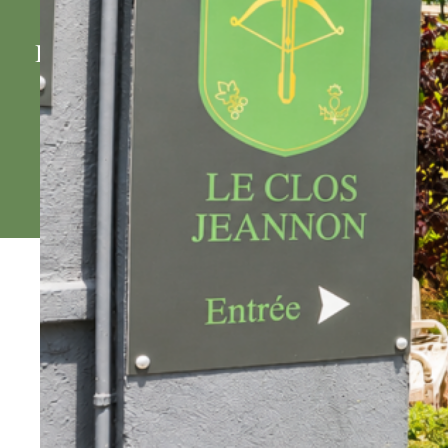
d'ouverture
Le restaurant est ouvert du mardi au
samedi
Déjeuner du mardi au samedi : 12h00 à 13h30
Dîner du mardi au samedi : 19h30 à 21h30
Réservez votre table
près de Nancy
Le restaurant
Les chambres d'hôtes
Séminaires
Groupes
Nos événements