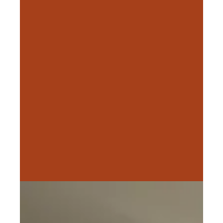
Proposez-vous des menus vegans ?
D'où viennent vos produits
culinaires ?
Etes-vous accessibles aux personnes
PMR ?
Les animaux sont-ils acceptés ?
Le petit-déjeuner est-il inclus dans la
nuitée ?